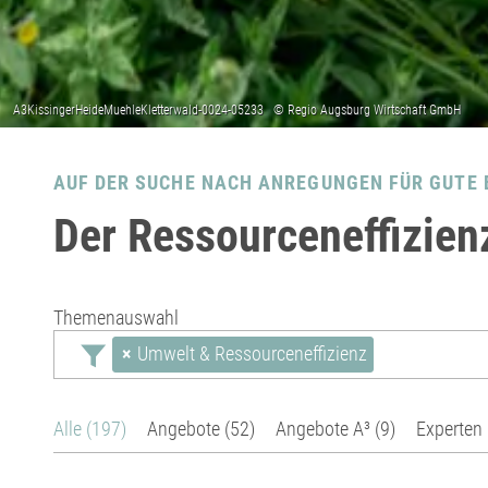
AUF DER SUCHE NACH ANREGUNGEN FÜR GUTE 
Der Ressourceneffizien
Themenauswahl
×
Umwelt & Ressourceneffizienz
Alle (197)
Angebote (52)
Angebote A³ (9)
Experten