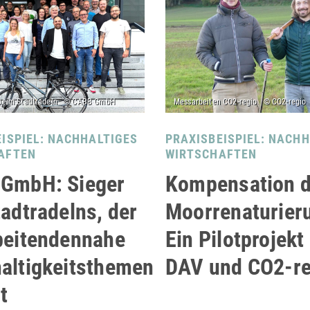
ISPIEL: NACHHALTIGES
PRAXISBEISPIEL: NACH
AFTEN
WIRTSCHAFTEN
GmbH: Sieger
Kompensation 
adtradelns, der
Moorrenaturier
beitendennahe
Ein Pilotprojekt
altigkeitsthemen
DAV und CO2-re
t