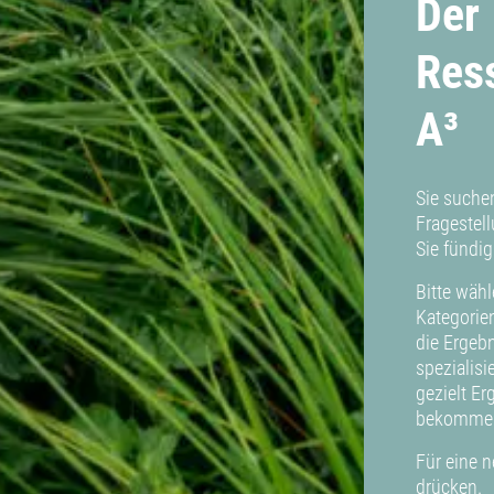
Der
Res
A³
Sie suche
Fragestel
Sie fündig
Bitte wähl
Kategorie
die Ergeb
spezialis
gezielt E
bekomme
Für eine n
drücken.