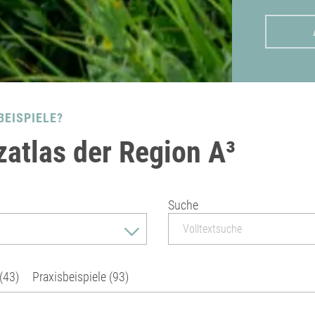
BEISPIELE?
zatlas der Region A³
Suche
 (43)
Praxisbeispiele (93)