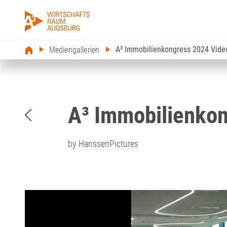
A³ Immobilienkongress 2024 Vide
Mediengallerien
A³ Immobilienko
by HanssenPictures