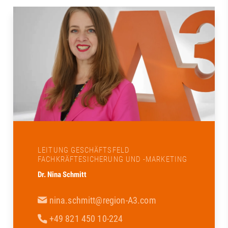
LEITUNG GESCHÄFTSFELD
FACHKRÄFTESICHERUNG UND -MARKETING
Dr. Nina Schmitt
nina.schmitt@region-A3.com
+49 821 450 10-224