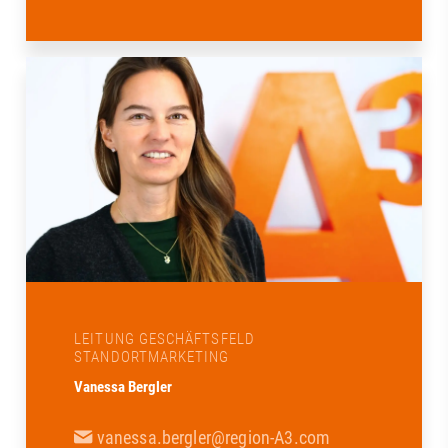
LEITUNG GESCHÄFTSFELD
STANDORTMARKETING
Vanessa Bergler
vanessa.bergler@region-A3.com