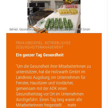
PRAXISBEISPIEL: BETRIEBLICHES
GESUNDHEITSMANAGEMENT
Ein ganzer Tag Gesundheit
"Um die Gesundheit ihrer MitarbeiterInnen zu
unterstützen, hat die Holzwarth GmbH im
Landkreis Augsburg, ein Unternehmen für
Fenster, Haustüren und Vordächer,
gemeinsam mit der AOK einen
Gesundheitstag vor Ort im Unternehmen
durchgeführt. Einen Tag lang waren alle
MitarbeiterInnen freigestellt
... mehr