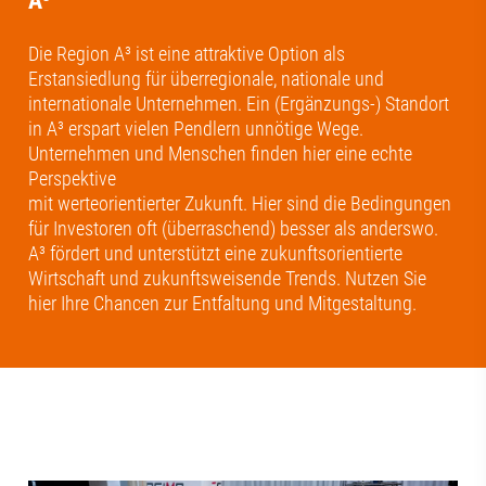
A³
Die Region A³ ist eine attraktive Option als
Erstansiedlung für überregionale, nationale und
internationale Unternehmen. Ein (Ergänzungs-) Standort
in A³ erspart vielen Pendlern unnötige Wege.
Unternehmen und Menschen finden hier eine echte
Perspektive
mit werteorientierter Zukunft. Hier sind die Bedingungen
für Investoren oft (überraschend) besser als anderswo.
A³ fördert und unterstützt eine zukunftsorientierte
Wirtschaft und zukunftsweisende Trends. Nutzen Sie
hier Ihre Chancen zur Entfaltung und Mitgestaltung.