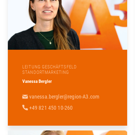
LEITUNG GESCHÄFTSFELD
STANDORTMARKETING
Vanessa Bergler
vanessa.bergler@region-A3.com
+49 821 450 10-260