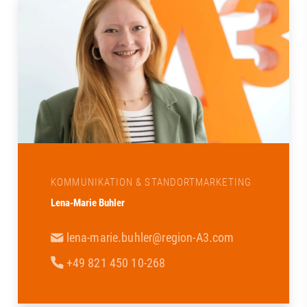
KOMMUNIKATION & STANDORTMARKETING
Lena-Marie Buhler
lena-marie.buhler@region-A3.com
+49 821 450 10-268