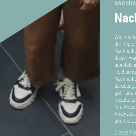
NACHHA
Nac
Wie inten
der Regio
Nachhalti
dieser Fr
arbeitete
Hochschul
Nachhalti
darüber g
gut - und 
Resultate
ihre Akteu
Analysen.
und die D
Dieses Pr