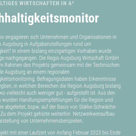
LTIGES WIRTSCHAFTEN IN A³
hhaltigkeitsmonitor
siv engagieren sich Unternehmen und Organisationen in
n Augsburg in Aufgabenstellungen rund um
gkeit? In einem bislang einzigartigen Vorhaben wurde
age nachgegangen. Die Regio Augsburg Wirtschaft GmbH
 im Rahmen des Projekts gemeinsam mit der Technischen
e Augsburg an einem regionalen
gkeitsmonitoring. Befragungsdaten haben Erkenntnisse
egben, in welchen Bereichen die Region Augsburg bislang
wo vielleicht auch weniger gut - aufgestellt ist. Aus den
n wurden Handlungsempfehlungen für die Region und
re abgeleitet, bspw. auf der Basis von Stärke-Schwäche-
 Zu dem Projekt gehörte weiterhin Netzwerkweraufbau
arstellung von Unternehmensbeispielen.
ojekt mit einer Laufzeit von Anfang Februar 2023 bis Ende