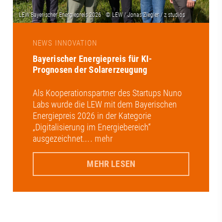
NEWS INNOVATION
Bayerischer Energiepreis für KI-
Prognosen der Solarerzeugung
Als Kooperationspartner des Startups Nuno
Labs wurde die LEW mit dem Bayerischen
Energiepreis 2026 in der Kategorie
„Digitalisierung im Energiebereich“
ausgezeichnet.
... mehr
MEHR LESEN