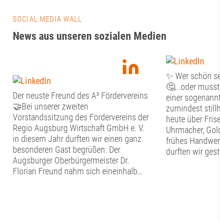
SOCIAL MEDIA WALL
News aus unseren sozialen Medien
✨ Wer schön sei
🤔...oder musste
Der neuste Freund des A³ Fördervereins
einer sogenannte
🤝Bei unserer zweiten
zumindest stil
Vorstandssitzung des Fördervereins der
heute über Frise
Regio Augsburg Wirtschaft GmbH e. V.
Uhrmacher, Gol
in diesem Jahr durften wir einen ganz
frühes Handwer
besonderen Gast begrüßen: Der
durften wir ges
Augsburger Oberbürgermeister Dr.
Tag im Schwäb
Florian Freund nahm sich eineinhalb
Handwerkermus
Stunden Zeit für den persönlichen
Altstadt erfahre
Austausch mit dem Vorstand des A³
nachgebildeten
Fördervereins. Bevor der gemeinsame
hier in die alt
Dialog begann, widmete sich der
eintauchen. Neb