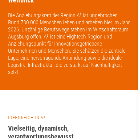
Weitblick
Die Anziehungskraft der Region A³ ist ungebrochen.
Rund 700.000 Menschen leben und arbeiten hier im Jahr
2026. Unzählige Berufswege stehen im Wirtschaftsraum
Augsburg offen. A³ ist eine Hightech-Region und
Anziehungspunkt für innovationsgetriebene
Unternehmen und Menschen. Sie schätzen die zentrale
Lage, eine hervorragende Anbindung sowie die ideale
Logistik- Infrastruktur, die verstärkt auf Nachhaltigkeit
setzt.
IDEENREICH IN A³
Vielseitig, dynamisch,
verantwortungsbewusst