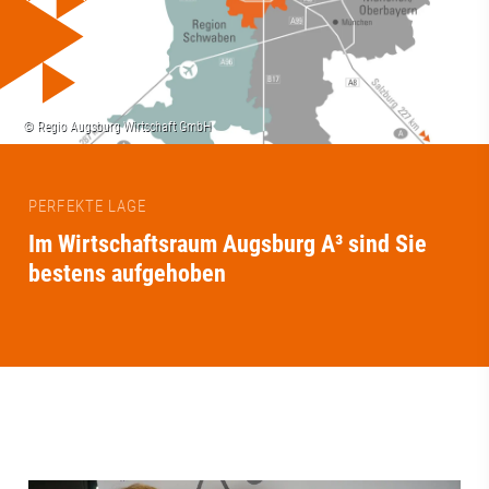
PERFEKTE LAGE
Im Wirtschaftsraum Augsburg A³ sind Sie
bestens aufgehoben