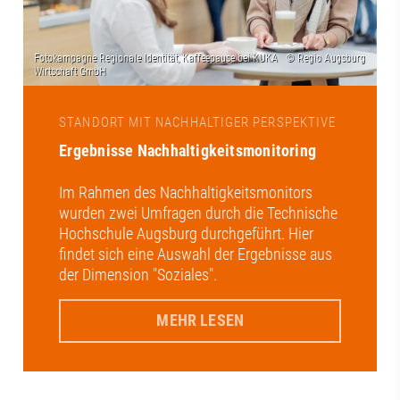
STANDORT MIT NACHHALTIGER PERSPEKTIVE
Ergebnisse Nachhaltigkeitsmonitoring
Im Rahmen des Nachhaltigkeitsmonitors
wurden zwei Umfragen durch die Technische
Hochschule Augsburg durchgeführt. Hier
findet sich eine Auswahl der Ergebnisse aus
der Dimension "Soziales".
MEHR LESEN