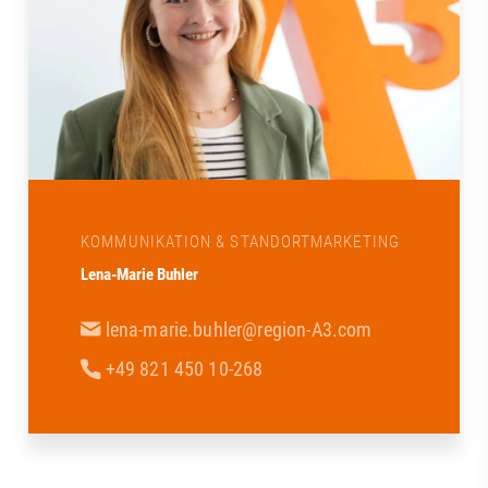
KOMMUNIKATION & STANDORTMARKETING
Lena-Marie Buhler
lena-marie.buhler@region-A3.com
+49 821 450 10-268