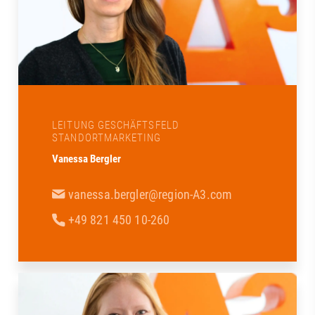
LEITUNG GESCHÄFTSFELD
STANDORTMARKETING
Vanessa Bergler
vanessa.bergler@region-A3.com
+49 821 450 10-260