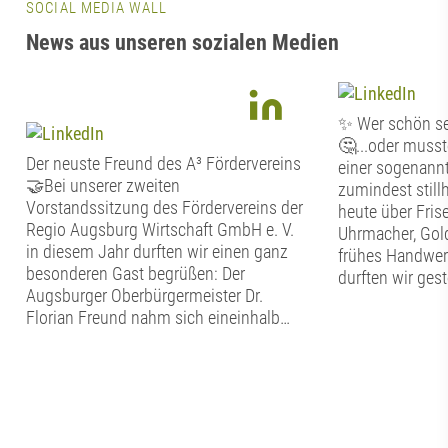
SOCIAL MEDIA WALL
News aus unseren sozialen Medien
✨ Wer schön sei
🤔...oder musste
Der neuste Freund des A³ Fördervereins
einer sogenannte
🤝Bei unserer zweiten
zumindest stil
Vorstandssitzung des Fördervereins der
heute über Frise
Regio Augsburg Wirtschaft GmbH e. V.
Uhrmacher, Gol
in diesem Jahr durften wir einen ganz
frühes Handwer
besonderen Gast begrüßen: Der
durften wir ges
Augsburger Oberbürgermeister Dr.
Tag im Schwäb
Florian Freund nahm sich eineinhalb
Handwerkermus
Stunden Zeit für den persönlichen
Altstadt erfahre
Austausch mit dem Vorstand des A³
nachgebildeten
Fördervereins. Bevor der gemeinsame
hier in die alt
Dialog begann, widmete sich der
eintauchen. Neb
Vorstand den vereinsinternen Themen.
bestaunten wir 