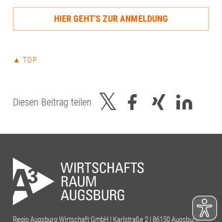
gefördert.Bundesinstitut für
des Wirtschafts
Berufsbildung (BIBB)#futureh2o
HIER GEHT'S ZUR ANMELDUNG
Zukunftsstandor
#jobvision #fachkräfteLiva Dziedataja |
Forschung und 
Dr. Nina Schmitt | Katrin Beppler | Knut
offene Dialog h
Wuhler | Benedikt Langer
wie wichtig di
▲ TOP
zwischen Wirtsc
regionalen Akte
unserer Region i
in der Veranker
Diesen Beitrag teilen
im Aufsichtsrat d
Abschluss durft
gemeinsame Gru
Terrasse der S
mit beeindruck
Stadt nicht fehl
Dankeschön an 
Vorstandsvorsi
Tinzmann für d
die Ausrichtung
anderen Anwese
Regio Augsburg Wirtschaft GmbH | Karlstraße 2 | 86150 Augsburg