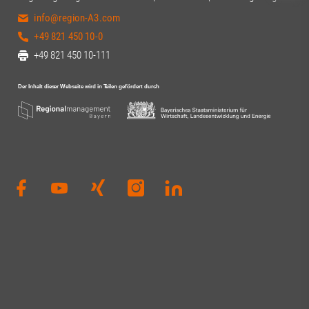
engagierten Au
info@region-A3.com
Dierig, WERNER
Schloms, Dr. D
+49 821 450 10-0
Kleinle, Claudia
+49 821 450 10-111
Haug, Johanna P
Thiel#A3Förder
#Zukunft