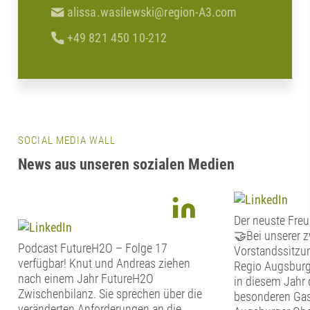
alissa.wasilewski@region-A3.com
+49 821 450 10-212
SOCIAL MEDIA WALL
News aus unseren sozialen Medien
Der neuste Freu
🤝Bei unserer 
Podcast FutureH2O – Folge 17
Vorstandssitzun
verfügbar! Knut und Andreas ziehen
Regio Augsburg
nach einem Jahr FutureH2O
in diesem Jahr 
Zwischenbilanz. Sie sprechen über die
besonderen Gas
veränderten Anforderungen an die