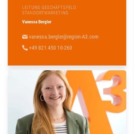
LEITUNG GESCHÄFTSFELD
STANDORTMARKETING
Vanessa Bergler
vanessa.bergler@region-A3.com
+49 821 450 10-260