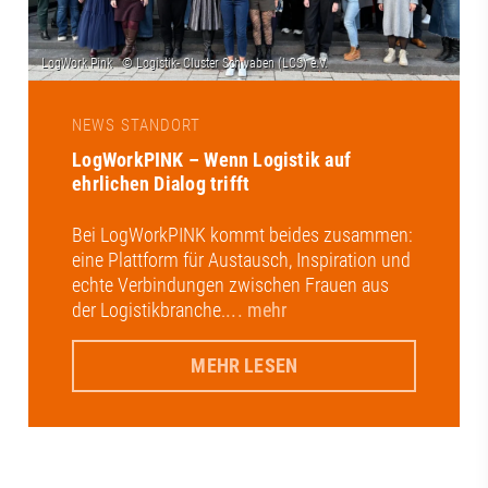
NEWS STANDORT
LogWorkPINK – Wenn Logistik auf
ehrlichen Dialog trifft
Bei LogWorkPINK kommt beides zusammen:
eine Plattform für Austausch, Inspiration und
echte Verbindungen zwischen Frauen aus
der Logistikbranche.
... mehr
MEHR LESEN