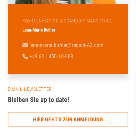
KOMMUNIKATION & STANDORTMARKETING
Lena-Marie Buhler
lena-marie.buhler@region-A3.com
+49 821 450 10-268
E-MAIL-NEWSLETTER
Bleiben Sie up to date!
HIER GEHT'S ZUR ANMELDUNG