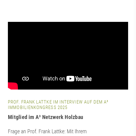
PROF. FRANK LATTKE IM INTERVIEW AUF DEM A³
IMMOBILIENKONGRESS 2025
Mitglied im A³ Netzwerk Holzbau
Frage an Prof. Frank Lattke: Mit Ihrem