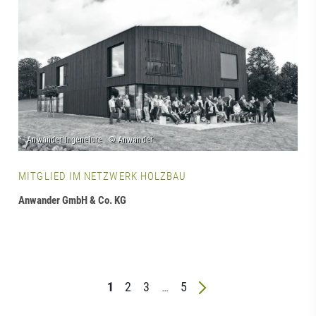
MITGLIED IM NETZWERK HOLZBAU
Anwander GmbH & Co. KG
1
2
3
…
5