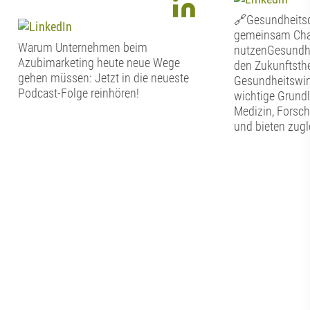
🔗Gesundheitsd
gemeinsam Chan
Warum Unternehmen beim
nutzenGesundhe
Azubimarketing heute neue Wege
den Zukunftsth
gehen müssen: Jetzt in die neueste
Gesundheitswirt
Podcast-Folge reinhören!
wichtige Grundl
Medizin, Forsc
und bieten zugl
die regionale W
Gesundheitssta
diese Potenzial
werden? Welch
braucht es? Und
Zusammenarbei
Wissenschaft, U
Kommunen und 
Netzwerken?Die
Mittelpunkt uns
Werkstattgespr
vernetzen“.Eine 