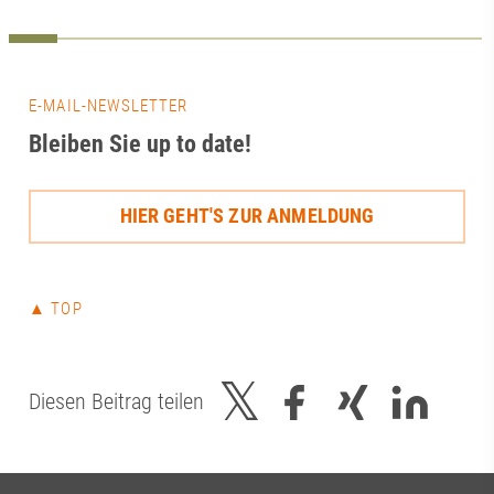
Zukunft datenba
entscheidet sich
Technik. Genau
Vernetzung, ge
E-MAIL-NEWSLETTER
und der kontinu
Bleiben Sie up to date!
zwischen Wisse
und Praxis.Gera
bietet das Them
HIER GEHT'S ZUR ANMELDUNG
von neuen For
über innovativ
bis hin zu einer
als Gesundheit
▲ TOP
Innovationsstan
Beteiligten für
konstruktiven A
uns darauf, di
Diesen Beitrag teilen
gemeinsam weit
dem Regionalm
das Bayerisches
Wirtschaft, La