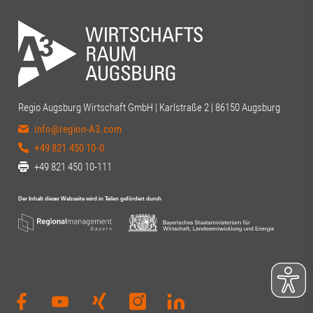
Energie aktiv d
vor Ort. Christi
|Alexandra Teyno
Andreas W. Dr. 
Beisac | Digital
Wirtschaftsförd
Christine Neum
Regio Augsburg Wirtschaft GmbH | Karlstraße 2 | 86150 Augsburg
Thiel#Regiona
info@region-A3.com
#Regionalmana
#Gesundheitsda
+49 821 450 10-0
#Innovation #V
+49 821 450 10-111
#Universitätsm
#UniversitätA
#RegionA3