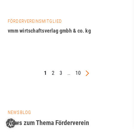
FÖRDERVEREINSMITGLIED
vmm wirtschaftsverlag gmbh & co. kg
1
2
3
…
10
NEWSBLOG
News zum Thema Förderverein