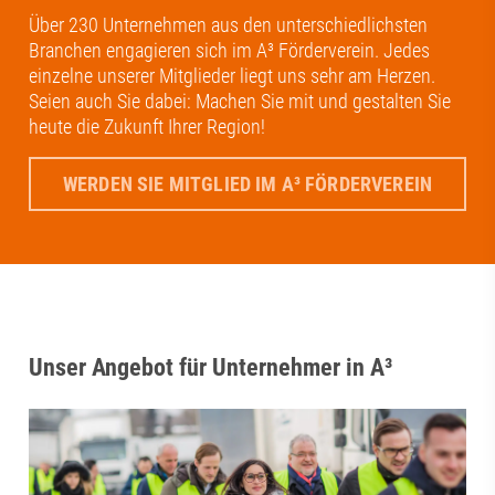
Über 230 Unternehmen aus den unterschiedlichsten
Branchen engagieren sich im A³ Förderverein. Jedes
einzelne unserer Mitglieder liegt uns sehr am Herzen.
Seien auch Sie dabei: Machen Sie mit und gestalten Sie
heute die Zukunft Ihrer Region!
WERDEN SIE MITGLIED IM A³ FÖRDERVEREIN
Unser Angebot für Unternehmer in A³