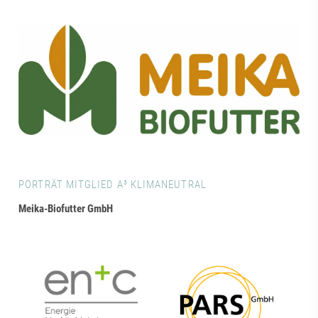
PORTRÄT MITGLIED A³ KLIMANEUTRAL
Meika-Biofutter GmbH