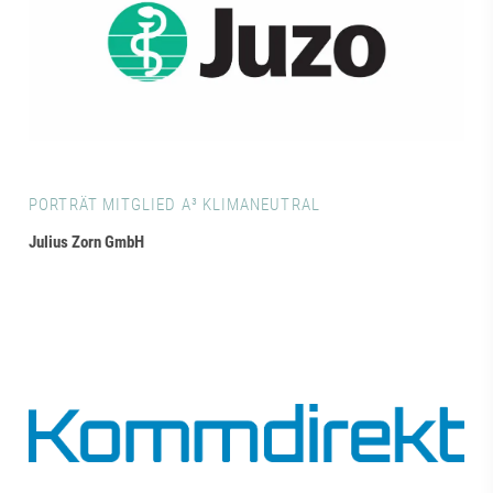
PORTRÄT MITGLIED A³ KLIMANEUTRAL
Julius Zorn GmbH