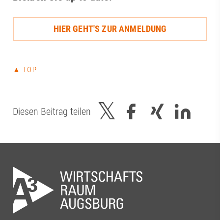
Senioren, Frauen und Jugend
Region bis hin 
gefördert.Bundesinstitut für
des Wirtschafts
Berufsbildung (BIBB)#futureh2o
HIER GEHT'S ZUR ANMELDUNG
Zukunftsstandor
#jobvision #fachkräfteLiva Dziedataja |
Forschung und 
Dr. Nina Schmitt | Katrin Beppler | Knut
offene Dialog h
Wuhler | Benedikt Langer
wie wichtig di
▲ TOP
zwischen Wirtsc
regionalen Akte
unserer Region i
in der Veranker
Diesen Beitrag teilen
im Aufsichtsrat d
Abschluss durft
gemeinsame Gru
Terrasse der S
mit beeindruck
Stadt nicht fehl
Dankeschön an 
Vorstandsvorsi
Tinzmann für d
die Ausrichtung