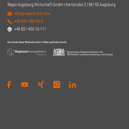
anderen Anwese
Regio Augsburg Wirtschaft GmbH | Karlstraße 2 | 86150 Augsburg
engagierten Au
info@region-A3.com
Dierig, WERNER
Schloms, Dr. D
+49 821 450 10-0
Kleinle, Claudia
+49 821 450 10-111
Haug, Johanna P
Thiel#A3Förder
#Zukunft