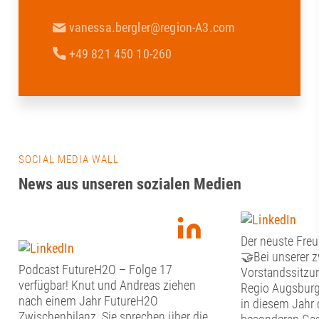
vanessa.bergler@region-A3.com
+49 821 450 10-260
SOCIAL MEDIA WALL
News aus unseren sozialen Medien
Der neuste Freu
🤝Bei unserer 
Podcast FutureH2O – Folge 17
Vorstandssitzun
verfügbar! Knut und Andreas ziehen
Regio Augsburg
nach einem Jahr FutureH2O
in diesem Jahr 
Zwischenbilanz. Sie sprechen über die