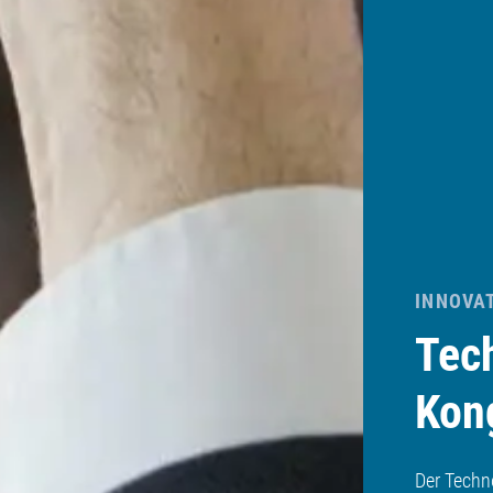
INNOVA
Tec
Kon
Der Techn