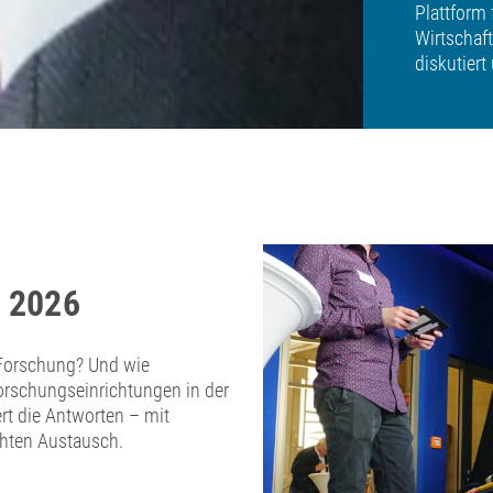
Plattform
Wirtschaf
diskutier
s 2026
 Forschung? Und wie
orschungseinrichtungen in der
rt die Antworten – mit
chten Austausch.