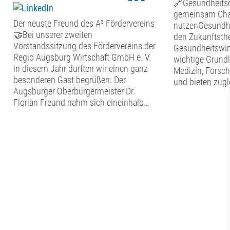
🔗Gesundheitsd
gemeinsam Chan
Der neuste Freund des A³ Fördervereins
nutzenGesundhe
🤝Bei unserer zweiten
den Zukunftsth
Vorstandssitzung des Fördervereins der
Gesundheitswirt
Regio Augsburg Wirtschaft GmbH e. V.
wichtige Grundl
in diesem Jahr durften wir einen ganz
Medizin, Forsc
besonderen Gast begrüßen: Der
und bieten zugl
Augsburger Oberbürgermeister Dr.
die regionale W
Florian Freund nahm sich eineinhalb
Gesundheitssta
Stunden Zeit für den persönlichen
diese Potenzial
Austausch mit dem Vorstand des A³
werden? Welch
Fördervereins. Bevor der gemeinsame
braucht es? Und
Dialog begann, widmete sich der
Zusammenarbei
Vorstand den vereinsinternen Themen.
Wissenschaft, U
Punkte auf der Agenda waren der
Kommunen und 
aktuelle Stand in Sachen Mitglieder, die
Netzwerken?Die
Verwendung der Fördermittel sowie ein
Mittelpunkt uns
Rückblick auf das diesjährige
Werkstattgespr
Sommerfest. ☀️Anschließend erhielt Dr.
vernetzen“.Eine 
Florian Freund einen aktuellen Einblick
Zukunft datenba