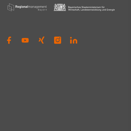
Dierig, WERNER
Schloms, Dr. D
Kleinle, Claudia
Haug, Johanna P
Thiel#A3Förder
#Zukunft