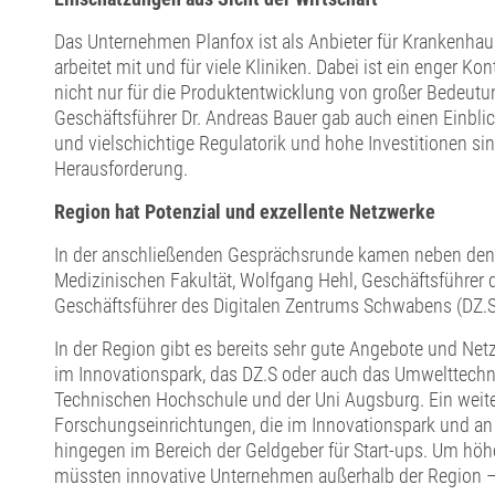
Das Unternehmen Planfox ist als Anbieter für Krankenhausd
arbeitet mit und für viele Kliniken. Dabei ist ein enger Ko
nicht nur für die Produktentwicklung von großer Bedeutun
Geschäftsführer Dr. Andreas Bauer gab auch einen Einbl
und vielschichtige Regulatorik und hohe Investitionen sin
Herausforderung.
Region hat Potenzial und exzellente Netzwerke
In der anschließenden Gesprächsrunde kamen neben den R
Medizinischen Fakultät, Wolfgang Hehl, Geschäftsführer 
Geschäftsführer des Digitalen Zentrums Schwabens (DZ.S
In der Region gibt es bereits sehr gute Angebote und N
im Innovationspark, das DZ.S oder auch das Umwelttechn
Technischen Hochschule und der Uni Augsburg. Ein weiter
Forschungseinrichtungen, die im Innovationspark und an d
hingegen im Bereich der Geldgeber für Start-ups. Um hö
müssten innovative Unternehmen außerhalb der Region – 