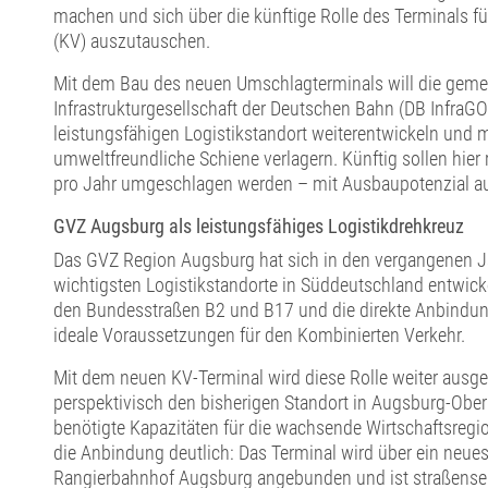
machen und sich über die künftige Rolle des Terminals f
(KV) auszutauschen.
Mit dem Bau des neuen Umschlagterminals will die gemei
Infrastrukturgesellschaft der Deutschen Bahn (DB InfraG
leistungsfähigen Logistikstandort weiterentwickeln und m
umweltfreundliche Schiene verlagern. Künftig sollen hier
pro Jahr umgeschlagen werden – mit Ausbaupotenzial au
GVZ Augsburg als leistungsfähiges Logistikdrehkreuz
Das GVZ Region Augsburg hat sich in den vergangenen J
wichtigsten Logistikstandorte in Süddeutschland entwicke
den Bundesstraßen B2 und B17 und die direkte Anbindun
ideale Voraussetzungen für den Kombinierten Verkehr.
Mit dem neuen KV-Terminal wird diese Rolle weiter ausgeb
perspektivisch den bisherigen Standort in Augsburg-Obe
benötigte Kapazitäten für die wachsende Wirtschaftsregio
die Anbindung deutlich: Das Terminal wird über ein neues
Rangierbahnhof Augsburg angebunden und ist straßensei