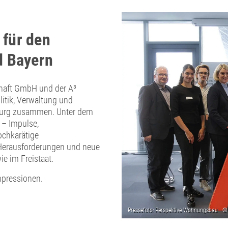
 für den
d Bayern
haft GmbH und der A³
litik, Verwaltung und
burg zusammen. Unter dem
 – Impulse,
ochkarätige
 Herausforderungen und neue
e im Freistaat.
mpressionen.