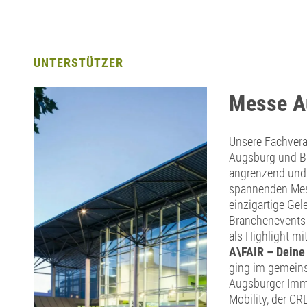
UNTERSTÜTZER
Messe A
Unsere Fachver
Augsburg und Ba
angrenzend und 
spannenden Mess
einzigartige Gel
Branchenevents 
als Highlight mi
A\FAIR – Deine
ging im gemein
Augsburger Immo
Mobility, der C