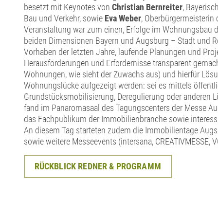
besetzt mit Keynotes von
Christian Bernreiter
, Bayerisc
Bau und Verkehr, sowie
Eva Weber
, Oberbürgermeisterin 
Veranstaltung war zum einen, Erfolge im Wohnungsbau da
beiden Dimensionen Bayern und Augsburg – Stadt und R
Vorhaben der letzten Jahre, laufende Planungen und Proj
Herausforderungen und Erfordernisse transparent gemach
Wohnungen, wie sieht der Zuwachs aus) und hierfür Lös
Wohnungslücke aufgezeigt werden: sei es mittels öffentl
Grundstücksmobilisierung, Deregulierung oder anderen L
fand im Panaromasaal des Tagungscenters der Messe Aug
das Fachpublikum der Immobilienbranche sowie interessi
An diesem Tag starteten zudem die Immobilientage Aug
sowie weitere Messeevents (intersana, CREATIVMESSE, V
RÜCKBLICK REDNER & PROGRAMM