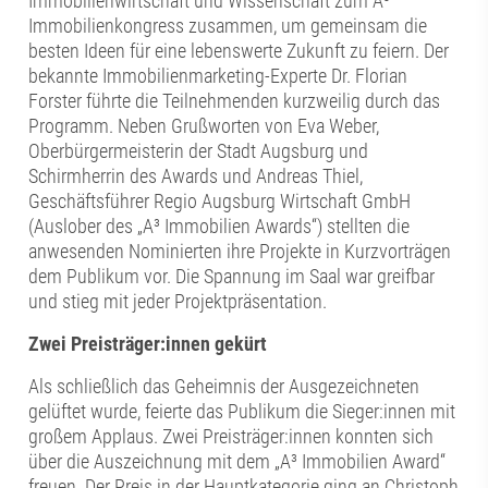
Immobilienwirtschaft und Wissenschaft zum A³
Immobilienkongress zusammen, um gemeinsam die
besten Ideen für eine lebenswerte Zukunft zu feiern. Der
bekannte Immobilienmarketing-Experte Dr. Florian
Forster führte die Teilnehmenden kurzweilig durch das
Programm. Neben Grußworten von Eva Weber,
Oberbürgermeisterin der Stadt Augsburg und
Schirmherrin des Awards und Andreas Thiel,
Geschäftsführer Regio Augsburg Wirtschaft GmbH
(Auslober des „A³ Immobilien Awards“) stellten die
anwesenden Nominierten ihre Projekte in Kurzvorträgen
dem Publikum vor. Die Spannung im Saal war greifbar
und stieg mit jeder Projektpräsentation.
Zwei Preisträger:innen gekürt
Als schließlich das Geheimnis der Ausgezeichneten
gelüftet wurde, feierte das Publikum die Sieger:innen mit
großem Applaus. Zwei Preisträger:innen konnten sich
über die Auszeichnung mit dem „A³ Immobilien Award“
freuen. Der Preis in der Hauptkategorie ging an Christoph