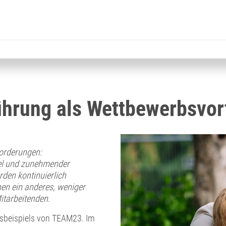
hrung als Wettbewerbsvort
forderungen:
el und zunehmender
den kontinuierlich
nen ein anderes, weniger
itarbeitenden.
sbeispiels von TEAM23. Im