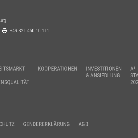
urg
+49 821 450 10-111
EITSMARKT
KOOPERATIONEN
INVESTITIONEN
A³
& ANSIEDLUNG
ST
ENSQUALITÄT
20
CHUTZ
GENDERERKLÄRUNG
AGB