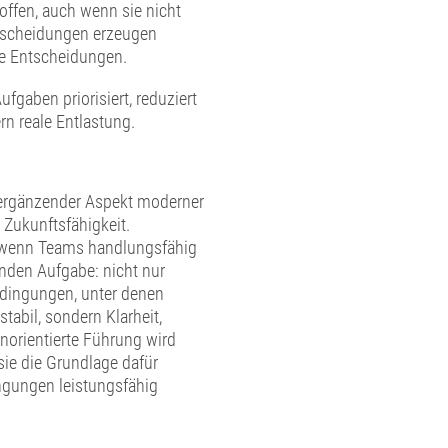
ffen, auch wenn sie nicht
ntscheidungen erzeugen
me Entscheidungen.
fgaben priorisiert, reduziert
rn reale Entlastung.
n ergänzender Aspekt moderner
 Zukunftsfähigkeit.
, wenn Teams handlungsfähig
enden Aufgabe: nicht nur
edingungen, unter denen
tabil, sondern Klarheit,
orientierte Führung wird
ie die Grundlage dafür
ngungen leistungsfähig