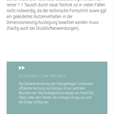
reiner 1:1 Tausch durch neue Technik ist in vielen Fällen
nicht notwendig, da der technische Fortschritt sowie ggf.
ein geändertes Nutzerverhalten in der
Dimensionierung/Auslegung beachtet werden muss
(häufig auch bei Druckluftanwendungen).
STATEMENT ZUM PROJEKT:
Die Dekarbonisierung der Energieträger sowie eine
effiziente Nutzung von Energie ist ein zentraler
Baustein der Nachhaltigkeitsstrategie von WashTec.
Stets unter dem Motto: die richtigen Dinge tun und
die Dinge richtig tun!