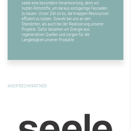
seele eine besondere Verantwortung, denn wir
nutzen Rohstoffe, um daraus einzigartige Fassaden
zu bauen. Unser Ziel ist es, die knappen Ressourcen
effizient zu nutzen. Sowohl bei uns an den
Standorten, als auch bei der Realisierung unserer
Projekte. Dafür beziehen wir Energie aus
regenerativen Quellen und sorgen für die
Langlebigkeit unserer Produkte.
ANSPRECHPARTNER