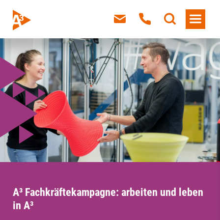
A³ Fachkräftekampagne: arbeiten und leben
in A³