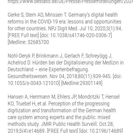
https://www.destatis.de/DE/Presse/Pressemitteilungen/20
Gerke S, Stern AD, Minssen T. Germany's digital health
reforms in the COVID-19 era: lessons and opportunities
for other countries. NPJ Digit Med. Jul 10, 2020;3(1):94.
[FREE Full text] [doi: 10.1038/s41746-020-0306-7]
[Medline: 32685700
Nohl-Deryk P, Brinkmann J, Gerlach F, Schreyögg J,
Achelrod D. Hürden bei der Digitalisierung der Medizin in
Deutschland – eine Expertenbefragung.
Gesundheitswesen. Nov 04, 2018;80(11):939-945. [doi:
10.1055/s-0043-121010] [Medline:29301149]
Hansen A, Herrmann M, Ehlers JP, Mondritzki T, Hensel
KO, Truebel H, et al. Perception of the progressing
digitization and transformation of the German health
care system among experts and the public: mixed
methods study. JMIR Public Health Surveill. Oct 28,
2019;5(4):e14689. [FREE Full text] [doi: 10.2196/14689]