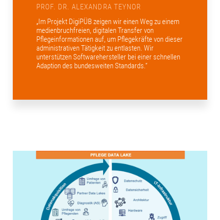
PROF. DR. ALEXANDRA TEYNOR
„Im Projekt DigiPÜB zeigen wir einen Weg zu einem
medienbruchfreien, digitalen Transfer von
Pflegeinformationen auf, um Pflegekräfte von dieser
administrativen Tätigkeit zu entlasten. Wir
unterstützen Softwarehersteller bei einer schnellen
Adaption des bundesweiten Standards.“