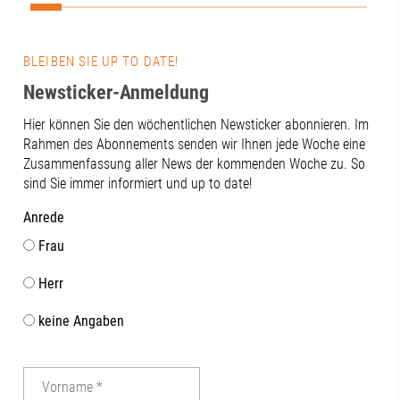
Region erleben! 🎧 Alle Folgen von und
Gegenzug ste
mit dem Moderator Knut Wuhler von der
für die wirts
Sameign gGmbH.FutureH2O wird als
Augsburgs vo
BLEIBEN SIE UP TO DATE!
JOBvision-Projekt aus Mitteln des
zahlreiche A
Bundesministerium für Bildung, Familie,
Newsticker-Anmeldung
deutlich: Vo
Senioren, Frauen und Jugend
Region bis hi
Hier können Sie den wöchentlichen Newsticker abonnieren. Im
gefördert.Bundesinstitut für
des Wirtschaf
Rahmen des Abonnements senden wir Ihnen jede Woche eine
Berufsbildung (BIBB)#futureh2o
Zukunftsstand
Zusammenfassung aller News der kommenden Woche zu. So
#jobvision #fachkräfteLiva Dziedataja |
Forschung un
sind Sie immer informiert und up to date!
Dr. Nina Schmitt | Katrin Beppler | Knut
offene Dialog
Wuhler | Benedikt Langer
wie wichtig 
Anrede
zwischen Wirt
Frau
regionalen Ak
unserer Regio
Herr
in der Verank
im Aufsichtsrat
keine Angaben
Abschluss dur
gemeinsame G
Terrasse der
mit beeindru