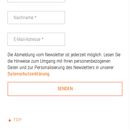
Stadt nicht fe
Dankeschön a
Vorstandsvor
Tinzmann für
die Ausrichtu
anderen Anwe
engagierten 
Dierig, WERN
Schloms, Dr.
Die Abmeldung vom Newsletter ist jederzeit möglich. Lesen Sie
Kleinle, Claud
die Hinweise zum Umgang mit Ihren personenbezogenen
Haug, Johanna
Daten und zur Personalisierung des Newsletters in unserer
Thiel#A3Förd
Datenschutzerklärung
.
#Zukunft
▲ TOP