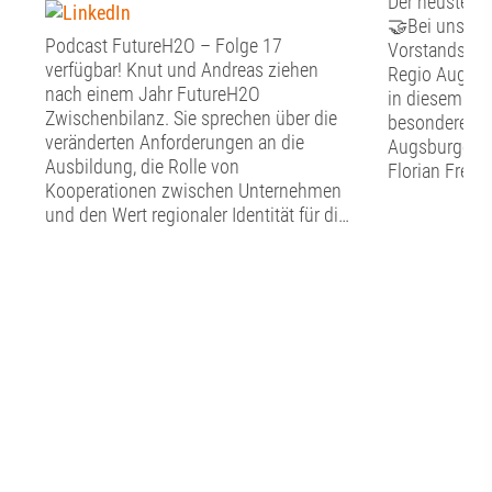
Der neuste Fr
🤝Bei unsere
Podcast FutureH2O – Folge 17
Vorstandssitz
verfügbar! Knut und Andreas ziehen
Regio Augsbu
nach einem Jahr FutureH2O
in diesem Jah
Zwischenbilanz. Sie sprechen über die
besonderen G
veränderten Anforderungen an die
Augsburger O
Ausbildung, die Rolle von
Florian Freun
Kooperationen zwischen Unternehmen
Stunden Zeit 
und den Wert regionaler Identität für die
Austausch mi
Berufsorientierung. Sie zeigen, warum
Förderverein
Auszubildende nicht nur Fachkräfte von
Dialog begann
morgen sind, sondern schon heute
Vorstand den
wichtige Impulse für die Innovation und
Punkte auf d
die Transformation geben können – und
aktuelle Stand
welche Rolle Augsburg dabei als
Verwendung d
Wirtschafts- und Bildungsstandort
Rückblick auf
spielt. 🙌📍👉 Spotify:
Sommerfest. ☀
https://ow.ly/Q1Me50ZwSxI👉 Apple:
Florian Freun
https://ow.ly/Al7050ZwSxJJetzt
in das Wirken
reinhören und echte Storys aus der
Wirtschaftsr