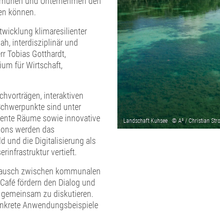
Kommunen und Unternehmen den
en können.
twicklung klimaresilienter
h, interdisziplinär und
rr Tobias Gotthardt,
ium für Wirtschaft,
chvorträgen, interaktiven
Schwerpunkte sind unter
iliente Räume sowie innovative
sions werden das
 und die Digitalisierung als
rinfrastruktur vertieft.
stausch zwischen kommunalen
Café fördern den Dialog und
 gemeinsam zu diskutieren.
onkrete Anwendungsbeispiele