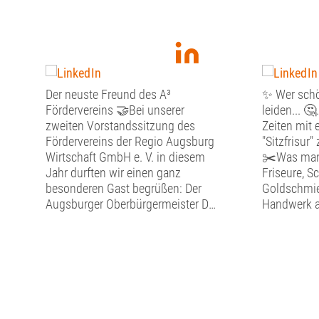
Der neuste Freund des A³
✨ Wer schö
Fördervereins 🤝Bei unserer
leiden... 🤔
zweiten Vorstandssitzung des
Zeiten mit 
Fördervereins der Regio Augsburg
"Sitzfrisur"
Wirtschaft GmbH e. V. in diesem
✂️Was man 
Jahr durften wir einen ganz
Friseure, S
besonderen Gast begrüßen: Der
Goldschmie
Augsburger Oberbürgermeister Dr.
Handwerk a
Florian Freund nahm sich
durften wir
eineinhalb Stunden Zeit für den
Team-Tag 
persönlichen Austausch mit dem
Handwerke
Vorstand des A³ Fördervereins.
Augsburger 
Bevor der gemeinsame Dialog
detailgetre
begann, widmete sich der
Werkstätten
Vorstand den vereinsinternen
die alte H