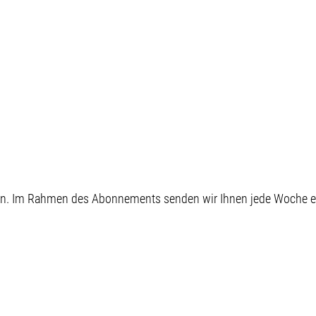
. Neben der
keit bestaunten wir
echnischen
en, die hier
 sind, so zum Beispiel
rtes Diktiergerät, eine
e und ein Uhrwerk im
 Museums. 🕰️Darüber
ten wir hier im Unteren
sterhaus des
s am Roten Tor so
r die frühe
orgung der Stadt
eren. Im Rahmen des Abonnements senden wir Ihnen jede Woche
Ein super Tipp für
pannten Team-Ausflug!
ar Ihr coolster Team-
hreiben Sie uns Ihre
ie Kommentare!
gsburg #Handwerk