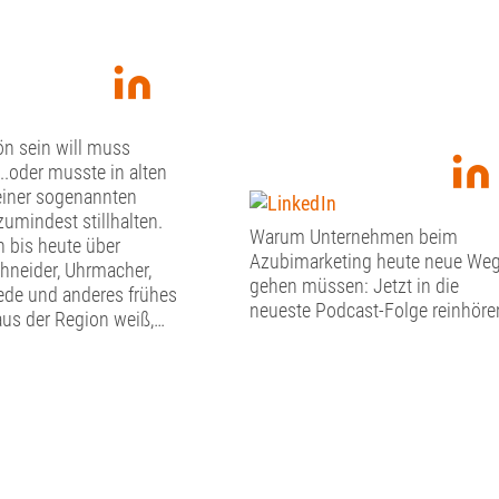
n sein will muss
...oder musste in alten
einer sogenannten
 zumindest stillhalten.
Warum Unternehmen beim
bis heute über
Azubimarketing heute neue We
chneider, Uhrmacher,
gehen müssen: Jetzt in die
de und anderes frühes
neueste Podcast-Folge reinhöre
us der Region weiß,
 gestern bei unserem
im Schwäbischen
rmuseum in der
Altstadt erfahren. ⚒️In
u nachgebildeten
 konnten wir hier in
andwerkskunst