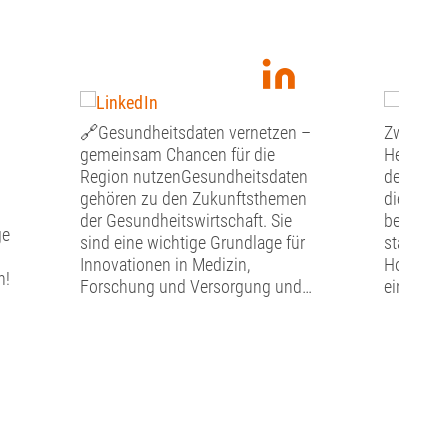
🔗Gesundheitsdaten vernetzen –
Zwischen
gemeinsam Chancen für die
Herzerlf
Region nutzenGesundheitsdaten
des A³ Fö
gehören zu den Zukunftsthemen
diesem J
der Gesundheitswirtschaft. Sie
besonder
ge
sind eine wichtige Grundlage für
statt.Übe
Innovationen in Medizin,
Hofis Erl
n!
Forschung und Versorgung und
einem un
bieten zugleich große Chancen für
im A³ Fö
die regionale Wirtschaft und den
Atmosph
Gesundheitsstandort A³.👉Wie
Abend hi
können diese Potenziale besser
durch de
genutzt werden? Welche
Andreas 
Rahmenbedingungen braucht es?
(Gründer 
Und wie gelingt die
GmbH), A