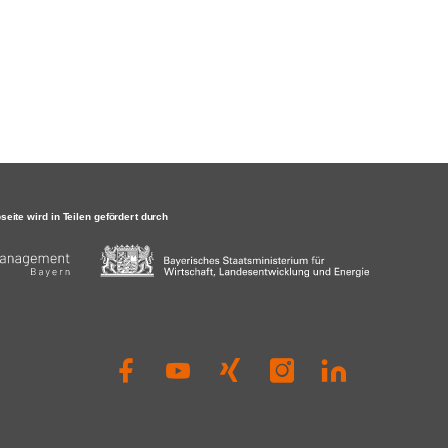
Andreas
Thiel#RegionalmanagementBayern
#RegionalmanagementA3
#RegionA3