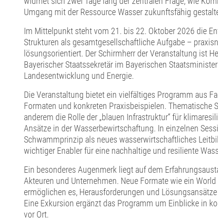
widmet sich zwei Tage lang der zentralen Frage, wie 
Umgang mit der Ressource Wasser zukunftsfähig gestalt
Im Mittelpunkt steht vom 21. bis 22. Oktober 2026 die En
Strukturen als gesamtgesellschaftliche Aufgabe – praxisna
lösungsorientiert. Der Schirmherr der Veranstaltung ist He
Bayerischer Staatssekretär im Bayerischen Staatsminister
Landesentwicklung und Energie.
Die Veranstaltung bietet ein vielfältiges Programm aus Fa
Formaten und konkreten Praxisbeispielen. Thematische 
anderem die Rolle der „blauen Infrastruktur“ für klimares
Ansätze in der Wasserbewirtschaftung. In einzelnen Ses
Schwammprinzip als neues wasserwirtschaftliches Leitbild
wichtiger Enabler für eine nachhaltige und resiliente Wasse
Ein besonderes Augenmerk liegt auf dem Erfahrungsau
Akteuren und Unternehmen. Neue Formate wie ein World 
ermöglichen es, Herausforderungen und Lösungsansätze
Eine Exkursion ergänzt das Programm um Einblicke in k
vor Ort.