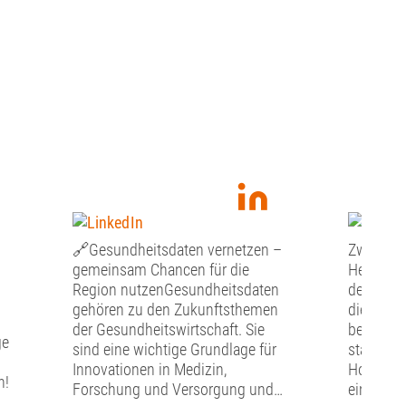
🔗Gesundheitsdaten vernetzen –
Zwischen
gemeinsam Chancen für die
Herzerlf
Region nutzenGesundheitsdaten
des A³ Fö
gehören zu den Zukunftsthemen
diesem J
der Gesundheitswirtschaft. Sie
besonder
ge
sind eine wichtige Grundlage für
statt.Übe
Innovationen in Medizin,
Hofis Erl
n!
Forschung und Versorgung und
einem un