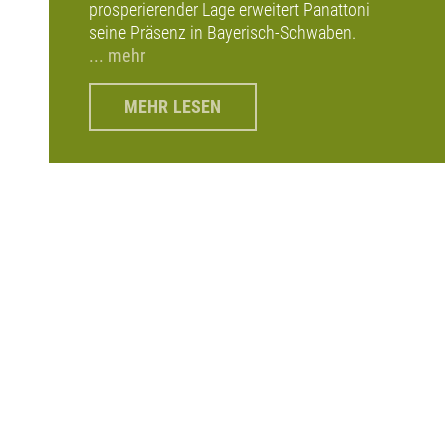
prosperierender Lage erweitert Panattoni
seine Präsenz in Bayerisch-Schwaben.
... mehr
MEHR LESEN