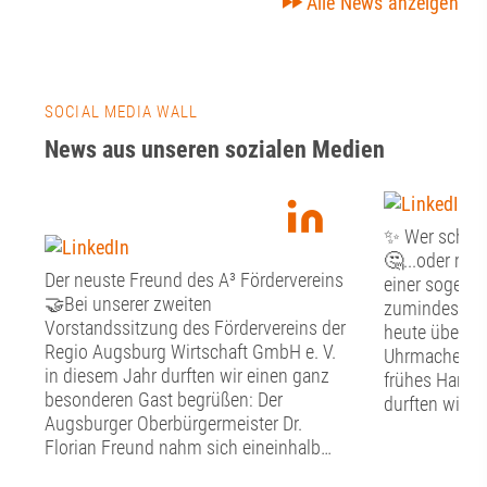
Alle News anzeigen
SOCIAL MEDIA WALL
News aus unseren sozialen Medien
✨ Wer schön s
🤔...oder mus
Der neuste Freund des A³ Fördervereins
einer sogenan
🤝Bei unserer zweiten
zumindest st
Vorstandssitzung des Fördervereins der
heute über Fr
Regio Augsburg Wirtschaft GmbH e. V.
Uhrmacher, G
in diesem Jahr durften wir einen ganz
frühes Handw
besonderen Gast begrüßen: Der
durften wir g
Augsburger Oberbürgermeister Dr.
Tag im Schw
Florian Freund nahm sich eineinhalb
Handwerkerm
Stunden Zeit für den persönlichen
Altstadt erfah