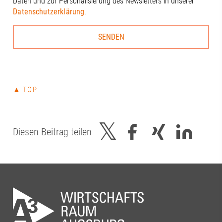
Daten und zur Personalisierung des Newsletters in unserer
Kleinle, Claudia Brandstätter, Stefanie
Datenschutzerklärung
.
Haug, Johanna Pfaller, Andreas
Thiel#A3Förderverein #RegionAugsburg
#Zukunft
▲ TOP
Diesen Beitrag teilen