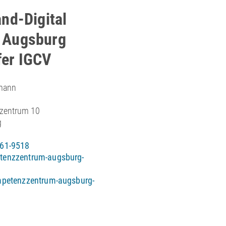
and-Digital
 Augsburg
fer IGCV
mann
zentrum 10
g
61-9518
enzzentrum-augsburg-
mpetenzzentrum-augsburg-