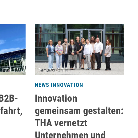
NEWS INNOVATION
N
 B2B-
Innovation
U
fahrt,
gemeinsam gestalten:
z
THA vernetzt
H
Unternehmen und