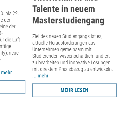
Talente in neuem
0. bis 22.
Di
Masterstudiengang
e der
ak
eine der
zu
B-
Gr
Ziel des neuen Studiengangs ist es,
r die Luft-
Au
aktuelle Herausforderungen aus
nftige
Be
Unternehmen gemeinsam mit
ity), neue
Im
Studierenden wissenschaftlich fundiert
e
Te
zu bearbeiten und innovative Lösungen
St
mit direktem Praxisbezug zu entwickeln.
. mehr
... mehr
MEHR LESEN