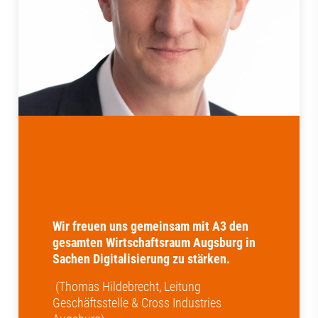
Wir freuen uns gemeinsam mit A3 den
gesamten Wirtschaftsraum Augsburg in
Sachen Digitalisierung zu stärken.
(Thomas Hildebrecht, Leitung
Geschäftsstelle & Cross Industries