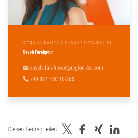
KOMMUNIKATION & STANDORTMARKETING
Sayeh Farahpour
sayeh.farahpour@region-A3.com
+49 821 450 10-265
Diesen Beitrag teilen