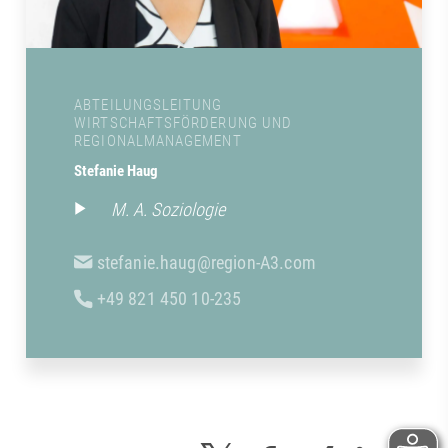
ABTEILUNGSLEITUNG
WIRTSCHAFTSFÖRDERUNG UND
REGIONALMANAGEMENT
Stefanie Haug
M. A. Soziologie
stefanie.haug@region-A3.com
+49 821 450 10-235