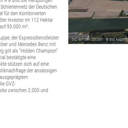
n A 8 und die vierspurigen
 Schienennetz der Deutschen
al für den Kombinierten
ßter Investor im 112 Hektar
 auf 93.000 m².
uppe, der Expressdienstleister
loiber und Mercedes Benz mit
 gilt als "Hidden Champion"
al bestätigte eine
kte stützen sich auf eine
istiknachfrage der ansässigen
it ausgeprägtem
Die GVZ-
cke zwischen 2.000 und