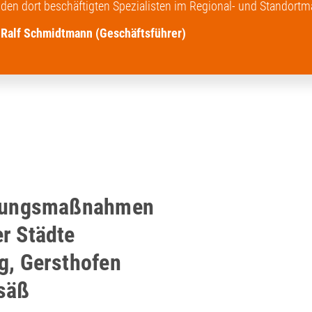
den dort beschäftigten Spezialisten im Regional- und Standortma
Ralf Schmidtmann (Geschäftsführer)
lungsmaßnahmen
r Städte
g, Gersthofen
säß