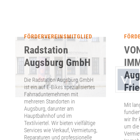
FÖRDERVEREINSMITGLIED
FÖRD
Radstation
VON
Augsburg GmbH
IMM
Aug
Die Radstation Augsburg GmbH
Fri
ist ein auf E-Bikes spezialisiertes
Fahrradunternehmen mit
mehreren Standorten in
Mit lan
Augsburg, darunter am
fundier
Hauptbahnhof und im
wir Ihr
Textilviertel. Wir bieten vielfältige
um die
Services wie Verkauf, Vermietung,
Vermie
Reparaturen und professionelle