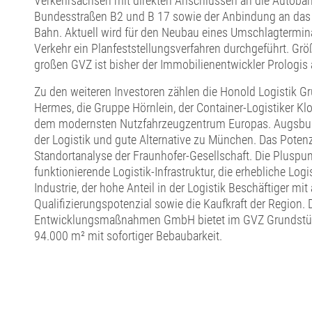
Verkehrsachsen mit direkten Anschlüssen an die Autobah
Bundesstraßen B2 und B 17 sowie der Anbindung an das
Bahn. Aktuell wird für den Neubau eines Umschlagtermin
Verkehr ein Planfeststellungsverfahren durchgeführt. Grö
großen GVZ ist bisher der Immobilienentwickler Prologis
Zu den weiteren Investoren zählen die Honold Logistik Gr
Hermes, die Gruppe Hörnlein, der Container-Logistiker K
dem modernsten Nutzfahrzeugzentrum Europas. Augsburg
der Logistik und gute Alternative zu München. Das Potenzi
Standortanalyse der Fraunhofer-Gesellschaft. Die Pluspun
funktionierende Logistik-Infrastruktur, die erhebliche Log
Industrie, der hohe Anteil in der Logistik Beschäftiger m
Qualifizierungspotenzial sowie die Kaufkraft der Region. 
Entwicklungsmaßnahmen GmbH bietet im GVZ Grundstü
94.000 m² mit sofortiger Bebaubarkeit.