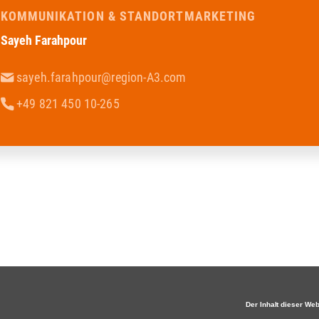
KOMMUNIKATION & STANDORTMARKETING
Sayeh Farahpour
sayeh.farahpour@region-A3.com
+49 821 450 10-265