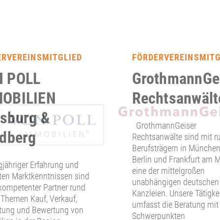
ERVEREINSMITGLIED
FÖRDERVEREINSMITG
 POLL
GrothmannGe
OBILIEN
Rechtsanwält
sburg &
GrothmannGeiser
edberg
Rechtsanwälte sind mit r
Berufsträgern in München
Berlin und Frankfurt am 
gjähriger Erfahrung und
eine der mittelgroßen
ten Marktkenntnissen sind
unabhängigen deutschen
 kompetenter Partner rund
Kanzleien. Unsere Tätigke
 Themen Kauf, Verkauf,
umfasst die Beratung mit
tung und Bewertung von
Schwerpunkten