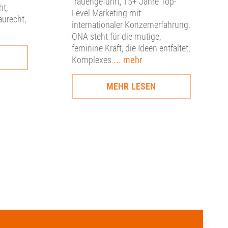
frauengeführt, 15+ Jahre Top-
ht,
Level Marketing mit
aurecht,
internationaler Konzernerfahrung.
ONA steht für die mutige,
feminine Kraft, die Ideen entfaltet,
Komplexes
... mehr
MEHR LESEN