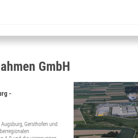
nahmen GmbH
rg -
k Augsburg, Gersthofen und
überregionalen