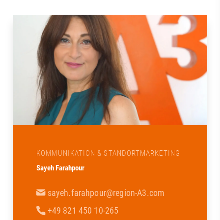
KOMMUNIKATION & STANDORTMARKETING
Sayeh Farahpour
sayeh.farahpour@region-A3.com
+49 821 450 10-265