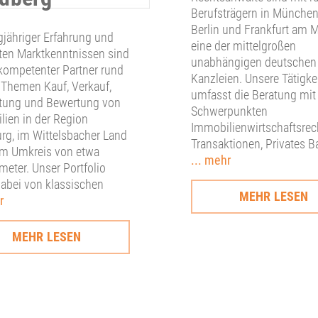
Berufsträgern in München
Berlin und Frankfurt am 
gjähriger Erfahrung und
eine der mittelgroßen
ten Marktkenntnissen sind
unabhängigen deutschen
 kompetenter Partner rund
Kanzleien. Unsere Tätigke
 Themen Kauf, Verkauf,
umfasst die Beratung mit
tung und Bewertung von
Schwerpunkten
ien in der Region
Immobilienwirtschaftsrec
rg, im Wittelsbacher Land
Transaktionen, Privates B
im Umkreis von etwa
... mehr
meter. Unser Portfolio
dabei von klassischen
MEHR LESEN
r
MEHR LESEN