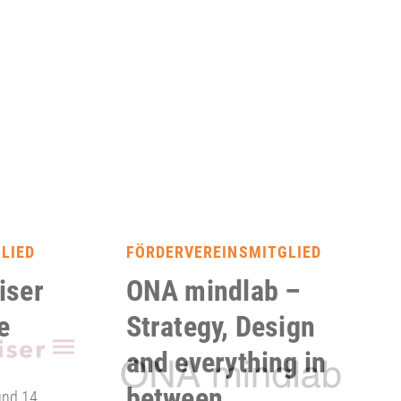
LIED
FÖRDERVEREINSMITGLIED
iser
ONA mindlab –
e
Strategy, Design
and everything in
between.
und 14