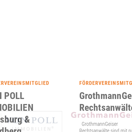
ERVEREINSMITGLIED
FÖRDERVEREINSMITG
 POLL
GrothmannGe
OBILIEN
Rechtsanwält
sburg &
GrothmannGeiser
edberg
Rechtsanwälte sind mit r