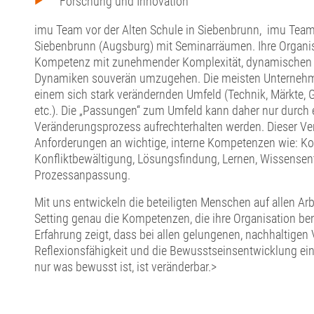
Forschung und Innovation
imu Team vor der Alten Schule in Siebenbrunn, imu Team
Siebenbrunn (Augsburg) mit Seminarräumen. Ihre Organisa
Kompetenz mit zunehmender Komplexität, dynamischen 
Dynamiken souverän umzugehen. Die meisten Unternehme
einem sich stark verändernden Umfeld (Technik, Märkte, Ge
etc.). Die „Passungen“ zum Umfeld kann daher nur durch
Veränderungsprozess aufrechterhalten werden. Dieser Ve
Anforderungen an wichtige, interne Kompetenzen wie: K
Konfliktbewältigung, Lösungsfindung, Lernen, Wissensent
Prozessanpassung.
Mit uns entwickeln die beteiligten Menschen auf allen A
Setting genau die Kompetenzen, die ihre Organisation ben
Erfahrung zeigt, dass bei allen gelungenen, nachhaltige
Reflexionsfähigkeit und die Bewusstseinsentwicklung eine
nur was bewusst ist, ist veränderbar.>