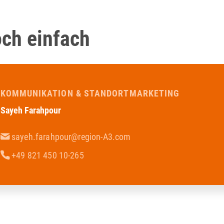
och einfach
KOMMUNIKATION & STANDORTMARKETING
Sayeh Farahpour
sayeh.farahpour@region-A3.com
+49 821 450 10-265