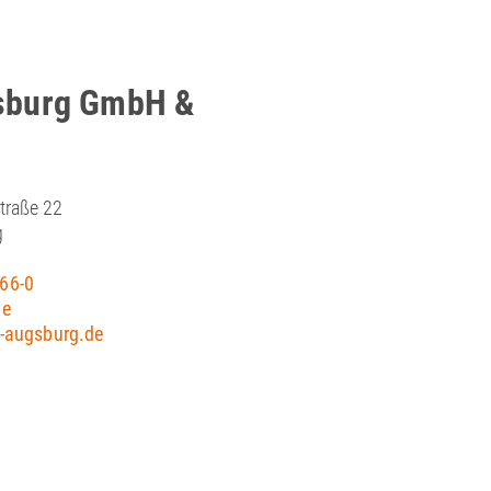
sburg GmbH &
traße 22
g
66-0
de
-augsburg.de