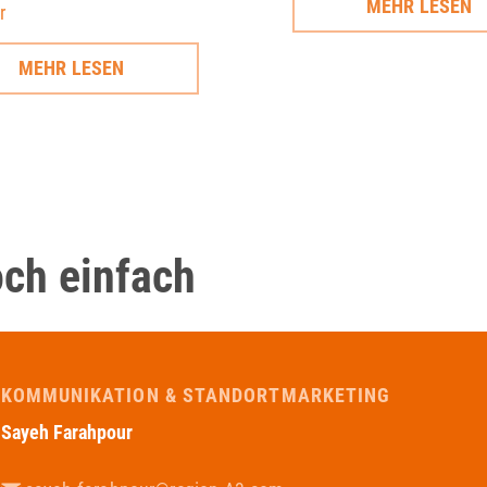
MEHR LESEN
r
MEHR LESEN
och einfach
KOMMUNIKATION & STANDORTMARKETING
Sayeh Farahpour