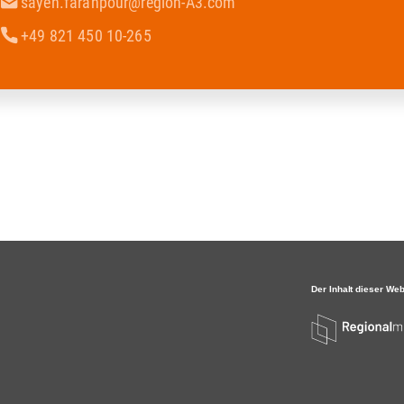
sayeh.farahpour@region-A3.com
+49 821 450 10-265