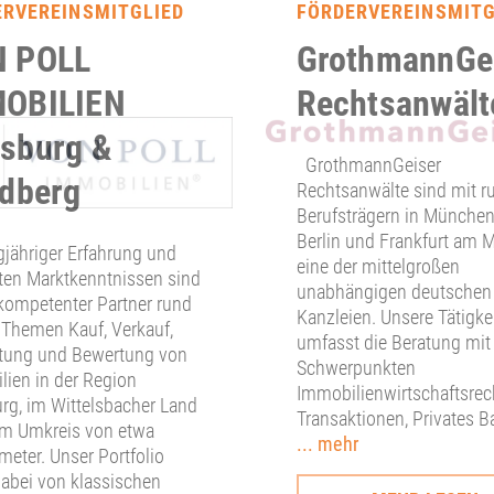
ERVEREINSMITGLIED
FÖRDERVEREINSMITG
 POLL
GrothmannGe
OBILIEN
Rechtsanwält
sburg &
GrothmannGeiser
edberg
Rechtsanwälte sind mit r
Berufsträgern in München
Berlin und Frankfurt am 
gjähriger Erfahrung und
eine der mittelgroßen
ten Marktkenntnissen sind
unabhängigen deutschen
 kompetenter Partner rund
Kanzleien. Unsere Tätigke
 Themen Kauf, Verkauf,
umfasst die Beratung mit
tung und Bewertung von
Schwerpunkten
ien in der Region
Immobilienwirtschaftsrec
rg, im Wittelsbacher Land
Transaktionen, Privates B
im Umkreis von etwa
... mehr
meter. Unser Portfolio
dabei von klassischen