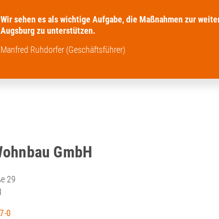
Wir sehen es als wichtige Aufgabe, die Maßnahmen zur weite
Augsburg zu unterstützen.
Manfred Ruhdorfer (Geschäftsführer)
Wohnbau GmbH
e 29
g
7-0