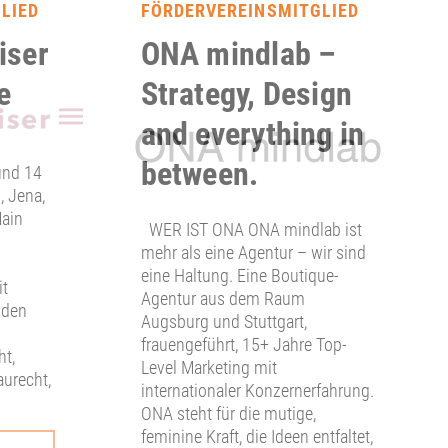
LIED
FÖRDERVEREINSMITGLIED
iser
ONA mindlab –
e
Strategy, Design
and everything in
between.
und 14
, Jena,
Main
WER IST ONA ONA mindlab ist
mehr als eine Agentur – wir sind
eine Haltung. Eine Boutique-
it
Agentur aus dem Raum
 den
Augsburg und Stuttgart,
frauengeführt, 15+ Jahre Top-
ht,
Level Marketing mit
aurecht,
internationaler Konzernerfahrung.
ONA steht für die mutige,
feminine Kraft, die Ideen entfaltet,