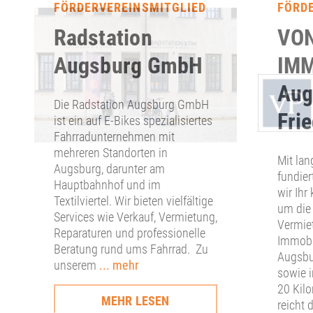
FÖRDERVEREINSMITGLIED
FÖRD
Radstation
VON
Augsburg GmbH
IMM
Aug
Die Radstation Augsburg GmbH
Fri
ist ein auf E-Bikes spezialisiertes
Fahrradunternehmen mit
mehreren Standorten in
Mit lan
Augsburg, darunter am
fundier
Hauptbahnhof und im
wir Ihr
Textilviertel. Wir bieten vielfältige
um die
Services wie Verkauf, Vermietung,
Vermie
Reparaturen und professionelle
Immobil
Beratung rund ums Fahrrad. Zu
Augsbu
unserem
... mehr
sowie 
20 Kilo
MEHR LESEN
reicht 