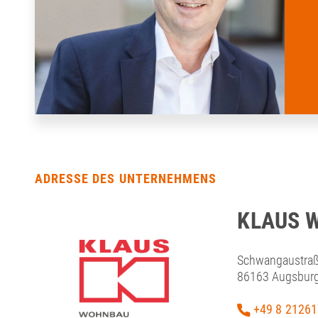
ADRESSE DES UNTERNEHMENS
KLAUS 
Schwangaustraß
86163 Augsbur
+49 8 21261