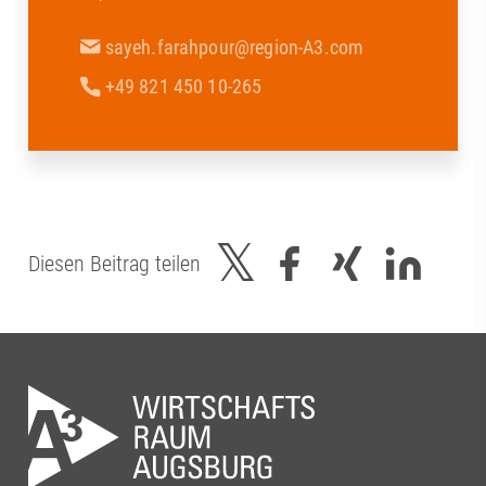
sayeh.farahpour@region-A3.com
+49 821 450 10-265
Diesen Beitrag teilen