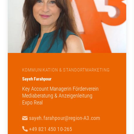
KOMMUNIKATION & STANDORTMARKETING
Sayeh Farahpour
Key Account Managerin Förderverein
Mediaberatung & Anzeigenleitung
Expo Real
sayeh.farahpour@region-A3.com
+49 821 450 10-265