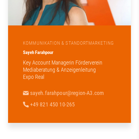
KOMMUNIKATION & STANDORTMARKETING
Sayeh Farahpour
Key Account Managerin Förderverein
Mediaberatung & Anzeigenleitung
Expo Real
sayeh.farahpour@region-A3.com
+49 821 450 10-265