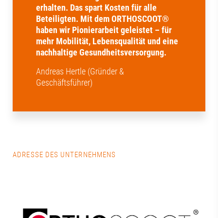
erhalten. Das spart Kosten für alle
Beteiligten. Mit dem ORTHOSCOOT®
haben wir Pionierarbeit geleistet – für
mehr Mobilität, Lebensqualität und eine
nachhaltige Gesundheitsversorgung.
Andreas Hertle (Gründer &
Geschäftsführer)
ADRESSE DES UNTERNEHMENS