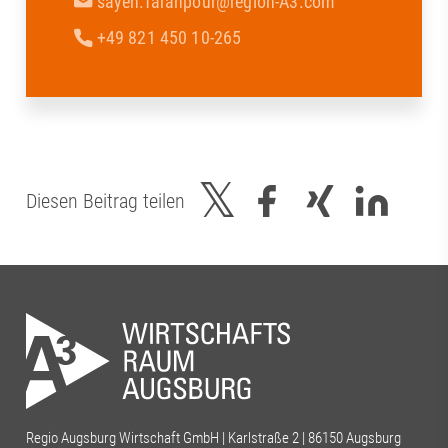
sayeh.farahpour@region-A3.com
+49 821 450 10-265
Diesen Beitrag teilen
Regio Augsburg Wirtschaft GmbH | Karlstraße 2 | 86150 Augsburg