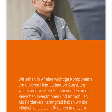
Wir sehen in A³ eine wichtige Komponente,
um unseren Heimatstandort Augsburg
weiterzuentwickeln – insbesondere in den
Bereichen Investitionen und Immobilien.
Als Fördervereinsmitglied haben wir die
Möglichkeit, als ein Rädchen in diesem