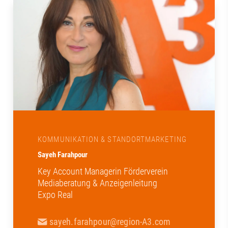
KOMMUNIKATION & STANDORTMARKETING
Sayeh Farahpour
Key Account Managerin Förderverein
Mediaberatung & Anzeigenleitung
Expo Real
sayeh.farahpour@region-A3.com