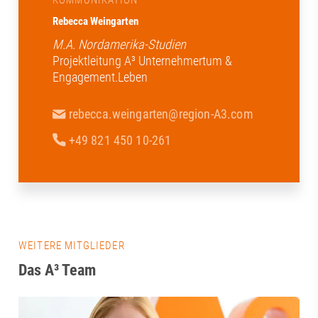
Rebecca Weingarten
M.A. Nordamerika-Studien
Projektleitung A³ Unternehmertum &
Engagement.Leben
rebecca.weingarten@region-A3.com
+49 821 450 10-261
WEITERE MITGLIEDER
Das A³ Team