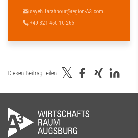
sayeh.farahpour@region-A3.com
+49 821 450 10-265
Diesen Beitrag teilen