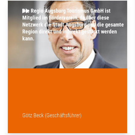
Die Regio Augsburg Tourismus GmbH ist
Mitglied im Förderverein, da über diese
Netzwerk die Stadt Augsburg und die gesamte
Region direkt und indirekt gestärkt werden
kann.
Götz Beck (Geschäftsführer)