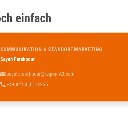
och einfach
KOMMUNIKATION & STANDORTMARKETING
Sayeh Farahpour
sayeh.farahpour@region-A3.com
+49 821 450 10-265