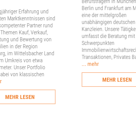
Berufsträgern in München
Berlin und Frankfurt am 
gjähriger Erfahrung und
eine der mittelgroßen
ten Marktkenntnissen sind
unabhängigen deutschen
 kompetenter Partner rund
Kanzleien. Unsere Tätigke
 Themen Kauf, Verkauf,
umfasst die Beratung mit
tung und Bewertung von
Schwerpunkten
ien in der Region
Immobilienwirtschaftsrec
rg, im Wittelsbacher Land
Transaktionen, Privates B
im Umkreis von etwa
... mehr
meter. Unser Portfolio
dabei von klassischen
MEHR LESEN
r
MEHR LESEN