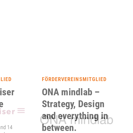
LIED
FÖRDERVEREINSMITGLIED
iser
ONA mindlab –
e
Strategy, Design
and everything in
between.
und 14