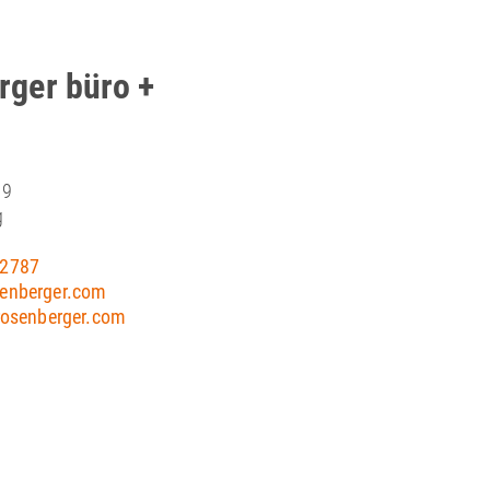
ger büro +
 9
g
82787
enberger.com
rosenberger.com