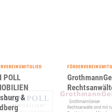
ERVEREINSMITGLIED
FÖRDERVEREINSMITG
 POLL
GrothmannGe
OBILIEN
Rechtsanwält
sburg &
GrothmannGeiser
edberg
Rechtsanwälte sind mit r