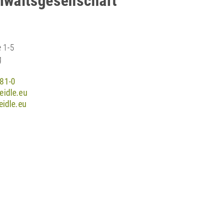
waltsgesellschaft
e 1-5
g
81-0
eidle.eu
eidle.eu