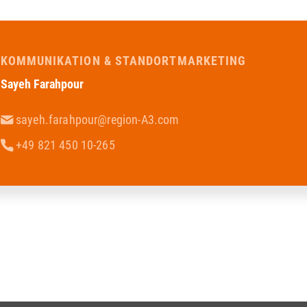
KOMMUNIKATION & STANDORTMARKETING
Sayeh Farahpour
sayeh.farahpour@region-A3.com
+49 821 450 10-265