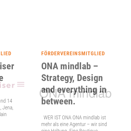
LIED
FÖRDERVEREINSMITGLIED
iser
ONA mindlab –
e
Strategy, Design
and everything in
between.
und 14
, Jena,
Main
WER IST ONA ONA mindlab ist
mehr als eine Agentur – wir sind
eine Haltung. Eine Boutique-