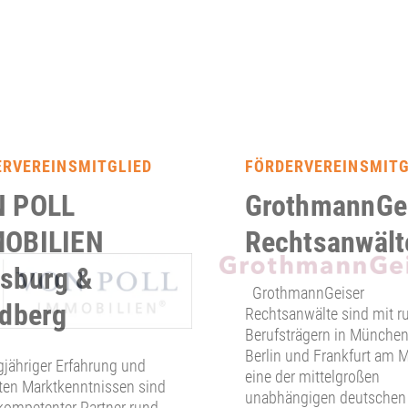
ERVEREINSMITGLIED
FÖRDERVEREINSMITG
 POLL
GrothmannGe
OBILIEN
Rechtsanwält
sburg &
GrothmannGeiser
edberg
Rechtsanwälte sind mit r
Berufsträgern in München
Berlin und Frankfurt am 
gjähriger Erfahrung und
eine der mittelgroßen
ten Marktkenntnissen sind
unabhängigen deutschen
 kompetenter Partner rund