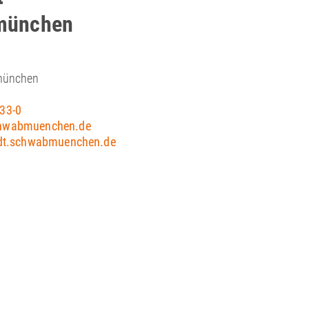
münchen
münchen
33-0
hwabmuenchen.de
adt.schwabmuenchen.de