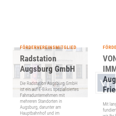
FÖRDERVEREINSMITGLIED
FÖRD
Radstation
VON
Augsburg GmbH
IMM
Aug
Die Radstation Augsburg GmbH
Fri
ist ein auf E-Bikes spezialisiertes
Fahrradunternehmen mit
mehreren Standorten in
Mit lan
Augsburg, darunter am
fundier
Hauptbahnhof und im
wir Ihr