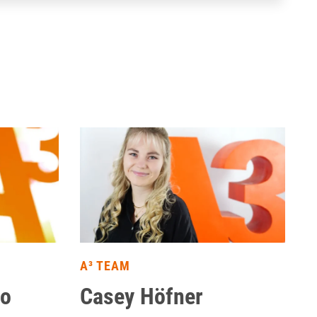
A³ TEAM
no
Casey Höfner