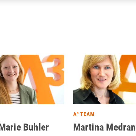
A³ TEAM
Marie Buhler
Martina Medra