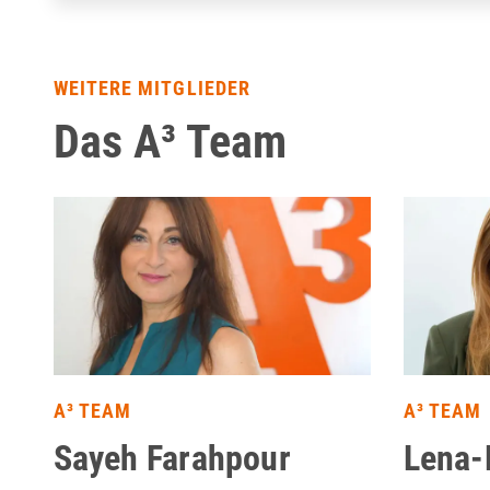
WEITERE MITGLIEDER
Das A³ Team
A³ TEAM
A³ TEAM
Sayeh Farahpour
Lena-