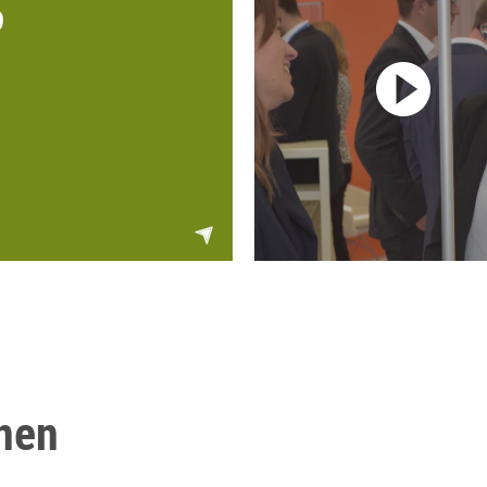
9
nen