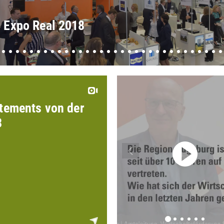
r Expo Real 2018
tements von der
3