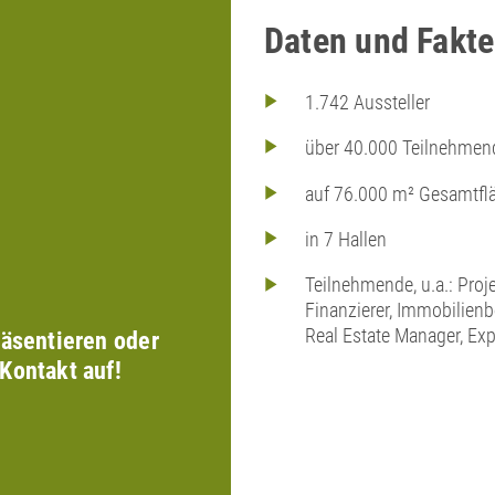
Daten und Fakte
1.742 Aussteller
über 40.000 Teilnehmen
auf 76.000 m² Gesamtfl
in 7 Hallen
Teilnehmende, u.a.: Proj
Finanzierer, Immobilienbe
Real Estate Manager, Exp
äsentieren oder
Kontakt auf!