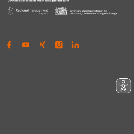
die Ausrichtung
anderen Anwese
engagierten Au
Dierig, WERNER
Schloms, Dr. D
Kleinle, Claudia
Haug, Johanna P
Thiel#A3Förder
#Zukunft