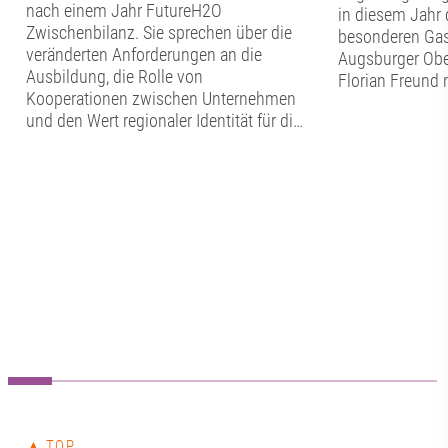
nach einem Jahr FutureH2O
in diesem Jahr 
Zwischenbilanz. Sie sprechen über die
besonderen Gas
veränderten Anforderungen an die
Augsburger Obe
Ausbildung, die Rolle von
Florian Freund 
Kooperationen zwischen Unternehmen
Stunden Zeit fü
und den Wert regionaler Identität für die
Austausch mit 
Berufsorientierung. Sie zeigen, warum
Fördervereins.
Auszubildende nicht nur Fachkräfte von
Dialog begann, 
morgen sind, sondern schon heute
Vorstand den v
wichtige Impulse für die Innovation und
Punkte auf der
die Transformation geben können – und
aktuelle Stand i
welche Rolle Augsburg dabei als
Verwendung der
Wirtschafts- und Bildungsstandort
Rückblick auf d
spielt. 🙌📍👉 Spotify:
Sommerfest. ☀️A
https://ow.ly/Q1Me50ZwSxI👉 Apple:
Florian Freund 
https://ow.ly/Al7050ZwSxJJetzt
in das Wirken d
reinhören und echte Storys aus der
Wirtschaftsrau
Region erleben! 🎧 Alle Folgen von und
Gegenzug stellt
mit dem Moderator Knut Wuhler von der
für die wirtscha
Sameign gGmbH.FutureH2O wird als
Augsburgs vor.
▲ TOP