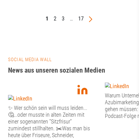
1
2
3
…
17
SOCIAL MEDIA WALL
News aus unseren sozialen Medien
Warum Untern
Azubimarketing
✨ Wer schön sein will muss leiden...
gehen müssen: J
🤔...oder musste in alten Zeiten mit
Podcast-Folge r
einer sogenannten "Sitzfrisur"
zumindest stillhalten. ✂️Was man bis
heute über Friseure, Schneider,